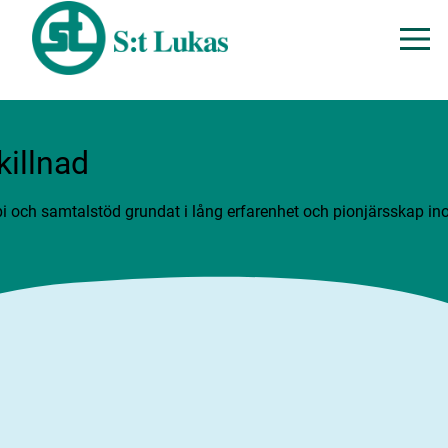
illnad
pi och samtalstöd grundat i lång erfarenhet och pionjärsskap ino