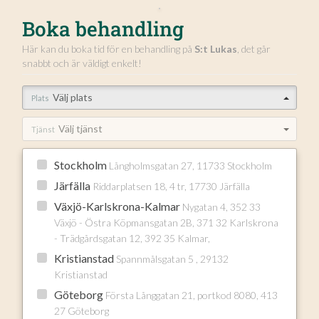
Boka behandling
Här kan du boka tid för en behandling på
S:t Lukas
, det går
snabbt och är väldigt enkelt!
Välj plats
Plats
Välj tjänst
Tjänst
Stockholm
Långholmsgatan 27, 11733 Stockholm
Järfälla
Riddarplatsen 18, 4 tr, 17730 Järfälla
Växjö-Karlskrona-Kalmar
Nygatan 4, 352 33
Växjö - Östra Köpmansgatan 2B, 371 32 Karlskrona
- Trädgårdsgatan 12, 392 35 Kalmar,
Kristianstad
Spannmålsgatan 5 , 29132
Kristianstad
Göteborg
Första Långgatan 21, portkod 8080, 413
27 Göteborg