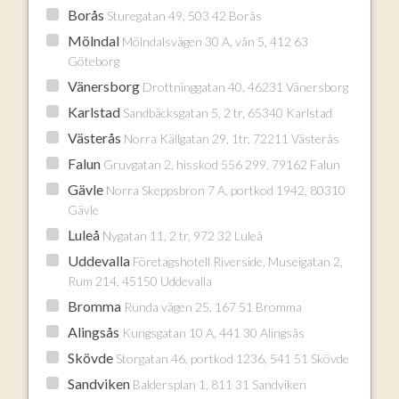
Borås
Sturegatan 49, 503 42 Borås
Mölndal
Mölndalsvägen 30 A, vån 5, 412 63
Göteborg
Vänersborg
Drottninggatan 40, 46231 Vänersborg
Karlstad
Sandbäcksgatan 5, 2 tr, 65340 Karlstad
Västerås
Norra Källgatan 29, 1tr, 72211 Västerås
Falun
Gruvgatan 2, hisskod 556 299, 79162 Falun
Gävle
Norra Skeppsbron 7 A, portkod 1942, 80310
Gävle
Luleå
Nygatan 11, 2 tr, 972 32 Luleå
Uddevalla
Företagshotell Riverside, Museigatan 2,
Rum 214, 45150 Uddevalla
Bromma
Runda vägen 25, 167 51 Bromma
Alingsås
Kungsgatan 10 A, 441 30 Alingsås
Skövde
Storgatan 46, portkod 1236, 541 51 Skövde
Sandviken
Baldersplan 1, 811 31 Sandviken