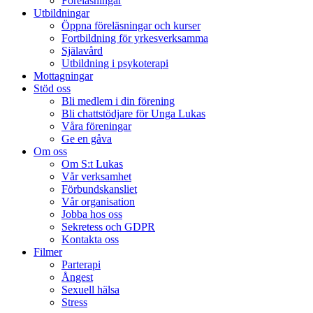
Föreläsningar
Utbildningar
Öppna föreläsningar och kurser
Fortbildning för yrkesverksamma
Själavård
Utbildning i psykoterapi
Mottagningar
Stöd oss
Bli medlem i din förening
Bli chattstödjare för Unga Lukas
Våra föreningar
Ge en gåva
Om oss
Om S:t Lukas
Vår verksamhet
Förbundskansliet
Vår organisation
Jobba hos oss
Sekretess och GDPR
Kontakta oss
Filmer
Parterapi
Ångest
Sexuell hälsa
Stress