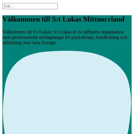
Välkommen till S:t Lukas Mittnorrland
Välkommen till S:t Lukas! S:t Lukas är en idéburen organisation
med professionella mottagningar för psykoterapi, handledning och
utbildning över hela Sverige.