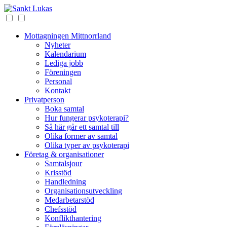
Mottagningen Mittnorrland
Nyheter
Kalendarium
Lediga jobb
Föreningen
Personal
Kontakt
Privatperson
Boka samtal
Hur fungerar psykoterapi?
Så här går ett samtal till
Olika former av samtal
Olika typer av psykoterapi
Företag & organisationer
Samtalsjour
Krisstöd
Handledning
Organisationsutveckling
Medarbetarstöd
Chefsstöd
Konflikthantering