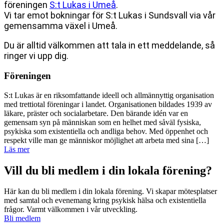
föreningen
S:t Lukas i Umeå
.
Vi tar emot bokningar för S:t Lukas i Sundsvall via vår
gemensamma växel i Umeå.
Du är alltid välkommen att tala in ett meddelande, så
ringer vi upp dig.
Föreningen
S:t Lukas är en riksomfattande ideell och allmännyttig organisation
med trettiotal föreningar i landet. Organisationen bildades 1939 av
läkare, präster och socialarbetare. Den bärande idén var en
gemensam syn på människan som en helhet med såväl fysiska,
psykiska som existentiella och andliga behov. Med öppenhet och
respekt ville man ge människor möjlighet att arbeta med sina […]
Läs mer
Vill du bli medlem i din lokala förening?
Här kan du bli medlem i din lokala förening. Vi skapar mötesplatser
med samtal och evenemang kring psykisk hälsa och existentiella
frågor. Varmt välkommen i vår utveckling.
Bli medlem