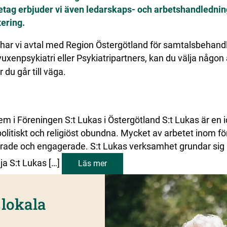
etag erbjuder vi även ledarskaps- och arbetshandlednin
tering.
ar vi avtal med Region Östergötland för samtalsbehandli
vuxenpsykiatri eller Psykiatripartners, kan du välja någo
du går till väga.
 Föreningen S:t Lukas i Östergötland S:t Lukas är en i
 politiskt och religiöst obundna. Mycket av arbetet inom f
rade och engagerade. S:t Lukas verksamhet grundar sig
ja S:t Lukas […]
Läs mer
 lokala