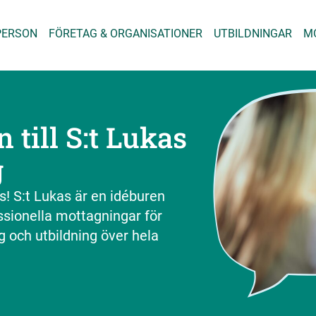
PERSON
FÖRETAG & ORGANISATIONER
UTBILDNINGAR
M
till S:t Lukas
g
s! S:t Lukas är en idéburen
sionella mottagningar för
g och utbildning över hela