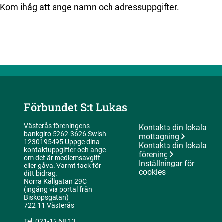
Kom ihåg att ange namn och adressuppgifter.
Förbundet S:t Lukas
Västerås föreningens
Kontakta din lokala
bankgiro 5262-3626 Swish
mottagning
1230195495 Uppge dina
Kontakta din lokala
kontaktuppgifter och ange
förening
om det är medlemsavgift
Inställningar för
eller gåva. Varmt tack för
cookies
ditt bidrag.
Norra Källgatan 29C
(ingång via portal från
Biskopsgatan)
722 11 Västerås
Tel: 021-12 68 13